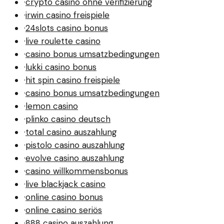
·
crypto casino ohne verifizierung
·
irwin casino freispiele
·
24slots casino bonus
·
live roulette casino
·
casino bonus umsatzbedingungen
·
lukki casino bonus
·
hit spin casino freispiele
·
casino bonus umsatzbedingungen
·
lemon casino
·
plinko casino deutsch
·
total casino auszahlung
·
pistolo casino auszahlung
·
evolve casino auszahlung
·
casino willkommensbonus
·
live blackjack casino
·
online casino bonus
·
online casino seriös
·
888 casino auszahlung