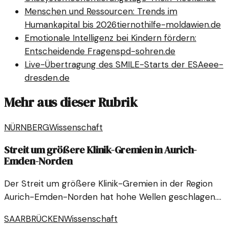
Menschen und Ressourcen: Trends im
Humankapital bis 2026
tiernothilfe-moldawien.de
Emotionale Intelligenz bei Kindern fördern:
Entscheidende Fragen
spd-sohren.de
Live-Übertragung des SMILE-Starts der ESA
eee-
dresden.de
Mehr aus dieser Rubrik
NÜRNBERG
Wissenschaft
Streit um größere Klinik-Gremien in Aurich-
Emden-Norden
Der Streit um größere Klinik-Gremien in der Region
Aurich-Emden-Norden hat hohe Wellen geschlagen.
In diesem Artikel wird der Verlauf und die politische
SAARBRÜCKEN
Wissenschaft
Dimension des Konflikts beleuchtet.