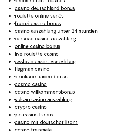
·
seriöse online casinos
·
casino deutschland bonus
·
roulette online seriös
·
frumzi casino bonus
·
casino auszahlung unter 24 stunden
·
curacao casino auszahlung
·
online casino bonus
·
live roulette casino
·
cashwin casino auszahlung
·
flagman casino
·
smokace casino bonus
·
cosmo casino
·
casino willkommensbonus
·
vulcan casino auszahlung
·
crypto casino
·
joo casino bonus
·
casino mit deutscher lizenz
·
casino freispiele