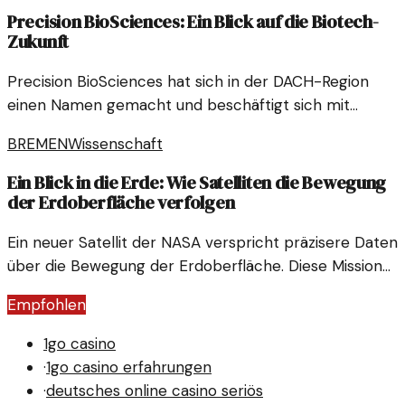
Precision BioSciences: Ein Blick auf die Biotech-
Zukunft
Precision BioSciences hat sich in der DACH-Region
einen Namen gemacht und beschäftigt sich mit
innovativen Biotechnologien. Anleger richten ihre
BREMEN
Wissenschaft
Aufmerksamkeit auf die Entwicklungen dieses
Unternehmens und dessen Potenzial im Biotech-
Ein Blick in die Erde: Wie Satelliten die Bewegung
Sektor.
der Erdoberfläche verfolgen
Ein neuer Satellit der NASA verspricht präzisere Daten
über die Bewegung der Erdoberfläche. Diese Mission
könnte wichtige Informationen für Forschung und
Empfohlen
Umweltschutz liefern.
1go casino
·
1go casino erfahrungen
·
deutsches online casino seriös