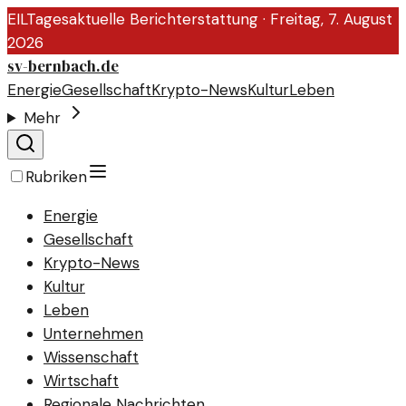
EIL
Tagesaktuelle Berichterstattung ·
Freitag, 7. August
2026
sv-bernbach.de
Energie
Gesellschaft
Krypto-News
Kultur
Leben
Mehr
Rubriken
Energie
Gesellschaft
Krypto-News
Kultur
Leben
Unternehmen
Wissenschaft
Wirtschaft
Regionale Nachrichten