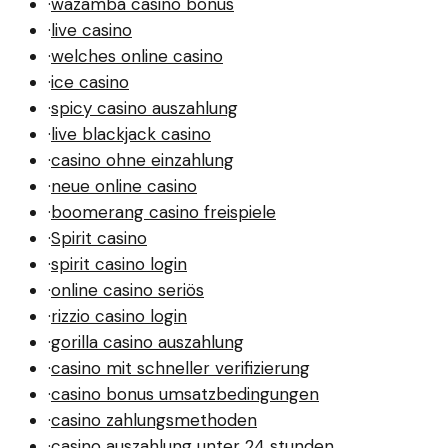
·
wazamba casino bonus
·
live casino
·
welches online casino
·
ice casino
·
spicy casino auszahlung
·
live blackjack casino
·
casino ohne einzahlung
·
neue online casino
·
boomerang casino freispiele
·
Spirit casino
·
spirit casino login
·
online casino seriös
·
rizzio casino login
·
gorilla casino auszahlung
·
casino mit schneller verifizierung
·
casino bonus umsatzbedingungen
·
casino zahlungsmethoden
·
casino auszahlung unter 24 stunden