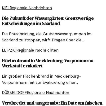
KIEL
Regionale Nachrichten
Die Zukunft der Wassergärten: Grenzwertige
Entscheidungen im Saarland
Die Entscheidung, die Grubenwasserpumpen im
Saarland zu stoppen, wirft Fragen über die
Wassergärten in Landsweiler-Reden auf. Welche
LEIPZIG
Regionale Nachrichten
Folgen hat dieser Schritt?
Flächenbrand in Mecklenburg-Vorpommern:
Werkstatt evakuiert
Ein großer Flächenbrand in Mecklenburg-
Vorpommern hat zur Evakuierung einer
Behindertenwerkstatt geführt. Die Situation ist ernst,
DÜSSELDORF
Regionale Nachrichten
und die Einsatzkräfte handeln schnell.
Verabredet und ausgeraubt: Ein Date am falschen