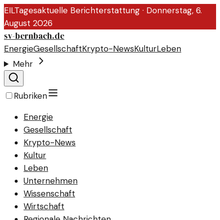
EIL
Tagesaktuelle Berichterstattung ·
Donnerstag, 6.
August 2026
sv-bernbach.de
Energie
Gesellschaft
Krypto-News
Kultur
Leben
Mehr
Rubriken
Energie
Gesellschaft
Krypto-News
Kultur
Leben
Unternehmen
Wissenschaft
Wirtschaft
Regionale Nachrichten