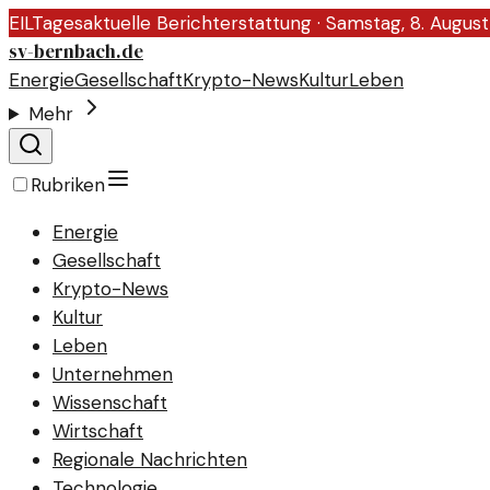
EIL
Tagesaktuelle Berichterstattung ·
Samstag, 8. Augus
sv-bernbach.de
Energie
Gesellschaft
Krypto-News
Kultur
Leben
Mehr
Rubriken
Energie
Gesellschaft
Krypto-News
Kultur
Leben
Unternehmen
Wissenschaft
Wirtschaft
Regionale Nachrichten
Technologie