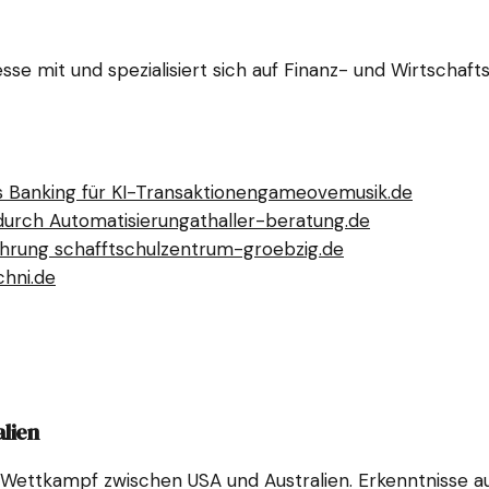
esse mit und spezialisiert sich auf Finanz- und Wirtschaf
 Banking für KI-Transaktionen
gameovemusik.de
z durch Automatisierung
athaller-beratung.de
hrung schafft
schulzentrum-groebzig.de
chni.de
lien
en Wettkampf zwischen USA und Australien. Erkenntnisse 