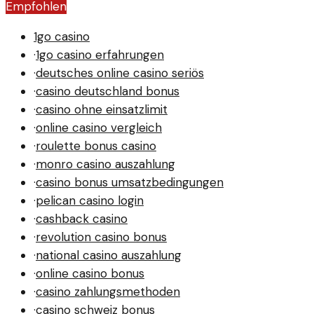
Empfohlen
und Festivals nicht im Widerspruch stehen müssen.
1go casino
·
1go casino erfahrungen
·
deutsches online casino seriös
·
casino deutschland bonus
·
casino ohne einsatzlimit
·
online casino vergleich
·
roulette bonus casino
·
monro casino auszahlung
·
casino bonus umsatzbedingungen
·
pelican casino login
·
cashback casino
·
revolution casino bonus
·
national casino auszahlung
·
online casino bonus
·
casino zahlungsmethoden
·
casino schweiz bonus