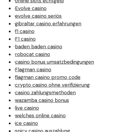
·
online slots echtgeld
·
Evolve casino
·
evolve casino seriös
·
gibraltar casino erfahrungen
·
f1 casino
·
F1 casino
·
baden baden casino
·
robocat casino
·
casino bonus umsatzbedingungen
·
Flagman casino
·
flagman casino promo code
·
crypto casino ohne verifizierung
·
casino zahlungsmethoden
·
wazamba casino bonus
·
live casino
·
welches online casino
·
ice casino
·
spicy casino auszahlung