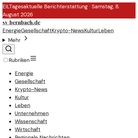
EIL
Tagesaktuelle Berichterstattung ·
Samstag, 8.
August 2026
sv-bernbach.de
Energie
Gesellschaft
Krypto-News
Kultur
Leben
Mehr
Rubriken
Energie
Gesellschaft
Krypto-News
Kultur
Leben
Unternehmen
Wissenschaft
Wirtschaft
Regionale Nachrichten