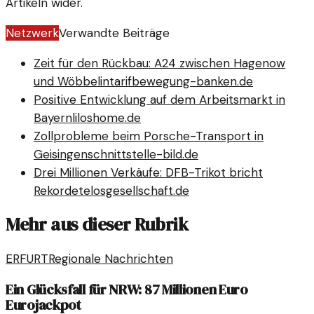
Artikeln wider.
Netzwerk
Verwandte Beiträge
Zeit für den Rückbau: A24 zwischen Hagenow
und Wöbbelin
tarifbewegung-banken.de
Positive Entwicklung auf dem Arbeitsmarkt in
Bayern
liloshome.de
Zollprobleme beim Porsche-Transport in
Geisingen
schnittstelle-bild.de
Drei Millionen Verkäufe: DFB-Trikot bricht
Rekorde
telosgesellschaft.de
Mehr aus dieser Rubrik
ERFURT
Regionale Nachrichten
Ein Glücksfall für NRW: 87 Millionen Euro
Eurojackpot